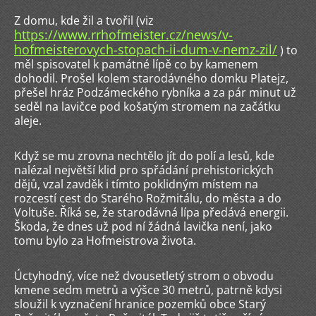
Z domu, kde žil a tvořil (viz
https://www.rrhofmeister.cz/news/v-
hofmeisterovych-stopach-ii-dum-v-nemz-zil/
) to
měl spisovatel k památné lípě co by kamenem
dohodil. Prošel kolem starodávného domku Platejz,
přešel hráz Podzámeckého rybníka a za pár minut už
seděl na lavičce pod košatým stromem na začátku
aleje.
Když se mu zrovna nechtělo jít do polí a lesů, kde
nalézal největší klid pro spřádání prehistorických
dějů, vzal zavděk i tímto poklidným místem na
rozcestí cest do Starého Rožmitálu, do města a do
Voltuše. Říká se, že starodávná lípa předává energii.
Škoda, že dnes už pod ní žádná lavička není, jako
tomu bylo za Hofmeistrova života.
Úctyhodný, více než dvousetletý strom o obvodu
kmene sedm metrů a výšce 30 metrů, patrně kdysi
sloužil k vyznačení hranice pozemků obce Starý