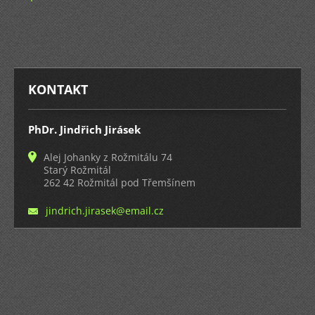
KONTAKT
PhDr. Jindřich Jirásek
Alej Johanky z Rožmitálu 74
Starý Rožmitál
262 42 Rožmitál pod Třemšínem
jindrich
.jirasek
@email.c
z