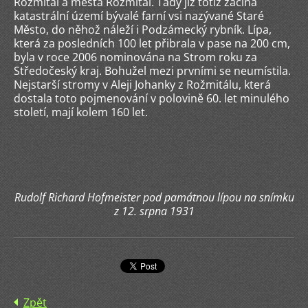
Rožmitál a města Rožmitál. Tady již totiž začíná
katastrální území bývalé farní vsi nazývané Staré
Město, do něhož náleží i Podzámecký rybník. Lípa,
která za posledních 100 let přibrala v pase na 200 cm,
byla v roce 2006 nominována na Strom roku za
Středočeský kraj. Bohužel mezi prvními se neumístila.
Nejstarší stromy v Aleji Johanky z Rožmitálu, která
dostala toto pojmenování v polovině 60. let minulého
století, mají kolem 160 let.
Rudolf Richard Hofmeister pod památnou lípou na snímku
z 12. srpna 1931
Zpět