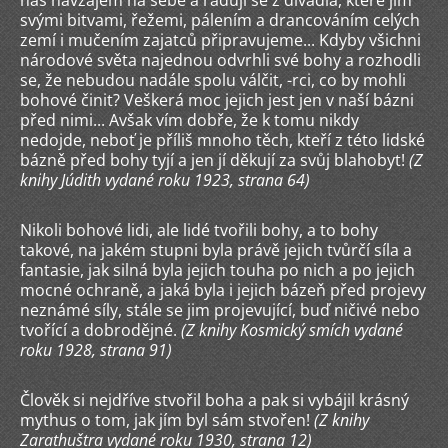
nás navzájem na sebe a radují se z divadla, které jim
svými bitvami, řežemi, pálením a drancováním celých
zemí i mučením zajatců připravujeme... Kdyby všichni
národové světa najednou odvrhli své bohy a rozhodli
se, že nebudou nadále spolu válčit, -rci, co by mohli
bohové činit? Veškerá moc jejich jest jen v naší bázni
před nimi... Avšak vím dobře, že k tomu nikdy
nedojde, neboť je příliš mnoho těch, kteří z této lidské
bázně před bohy tyjí a jen jí děkují za svůj blahobyt!
(Z
knihy Júdith vydané roku 1923, strana 64)
Nikoli bohové lidi, ale lidé tvořili bohy, a to bohy
takové, na jakém stupni byla právě jejich tvůrčí síla a
fantasie, jak silná byla jejich touha po nich a po jejich
mocné ochraně, a jaká byla i jejich bázeň před projevy
neznámé síly, stále se jim projevující, buď ničivé nebo
tvořící a dobrodějné.
(Z knihy Kosmický smích vydané
roku 1928, strana 91)
Člověk si nejdříve stvořil boha a pak si vybájil krásný
mythus o tom, jak jím byl sám stvořen!
(Z knihy
Zarathuštra vydané roku 1930, strana 12)