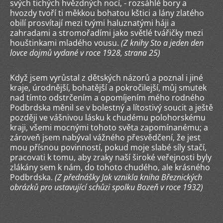
svých tichých hvězdných nocí, - rozsáhlé bory a
hvozdy tvoří ti měkkou bohatou kštici a lány zlatého
obilí prosvítají mezi tvými haluznatými háji a
zahradami a stromořadími jako světlé tvářičky mezi
houštinkami mladého vousu.
(Z knihy Sto a jeden den
lovce dojmů vydané v roce 1928, strana 25)
Když jsem vyrůstal z dětských názorů a poznal i jiné
kraje, úrodnější, bohatější a pokročilejší, můj smutek
nad tímto odstrčením a opomíjením mého rodného
Podbrdska měnil se v bolestný a lítostivý soucit a ještě
později ve vášnivou lásku k chudému polohorskému
kraji, všemi mocnými tohoto světa zapomínanému; a
zároveň jsem nabýval vážného přesvědčení, že jest
mou přísnou povinností, pokud moje slabé síly stačí,
pracovati k tomu, aby zraky naší široké veřejnosti byly
zlákány sem k nám, do tohoto chudého, ale krásného
Podbrdska.
(Z přednášky Jak vznikla kniha Březnických
obrázků pro ustavující schůzi spolku Bozeň v roce 1932)