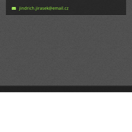
jindrich
.jirasek
@email.c
z
© 2014 Všechna práva vyhrazena.
Vytvořte si www stránky zdarma!