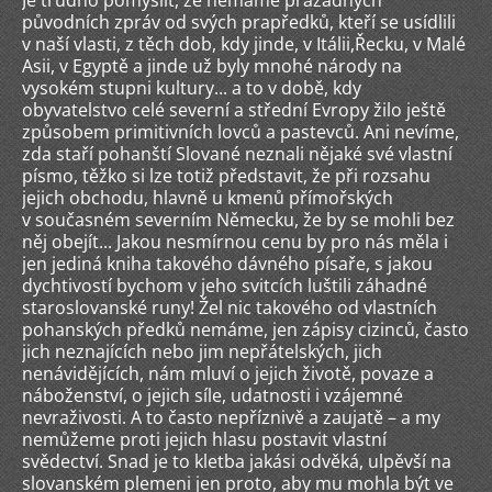
Je trudno pomyslit, že nemáme pražádných
původních zpráv od svých prapředků, kteří se usídlili
v naší vlasti, z těch dob, kdy jinde, v Itálii,Řecku, v Malé
Asii, v Egyptě a jinde už byly mnohé národy na
vysokém stupni kultury... a to v době, kdy
obyvatelstvo celé severní a střední Evropy žilo ještě
způsobem primitivních lovců a pastevců. Ani nevíme,
zda staří pohanští Slované neznali nějaké své vlastní
písmo, těžko si lze totiž představit, že při rozsahu
jejich obchodu, hlavně u kmenů přímořských
v současném severním Německu, že by se mohli bez
něj obejít... Jakou nesmírnou cenu by pro nás měla i
jen jediná kniha takového dávného písaře, s jakou
dychtivostí bychom v jeho svitcích luštili záhadné
staroslovanské runy! Žel nic takového od vlastních
pohanských předků nemáme, jen zápisy cizinců, často
jich neznajících nebo jim nepřátelských, jich
nenávidějících, nám mluví o jejich životě, povaze a
náboženství, o jejich síle, udatnosti i vzájemné
nevraživosti. A to často nepříznivě a zaujatě – a my
nemůžeme proti jejich hlasu postavit vlastní
svědectví. Snad je to kletba jakási odvěká, ulpěvší na
slovanském plemeni jen proto, aby mu mohla být ve