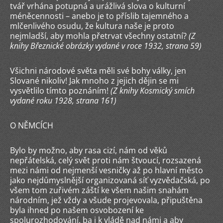
tvář vrhána potupná a urážlivá slova o kulturní
méněcennosti – anebo je to příslib tajemného a
mlčenlivého osudu, že kultura naše je proto
nejmladší, aby mohla přetrvat všechny ostatní?
(Z
knihy Březnické obrázky vydané v roce 1932, strana 59)
Všichni národové světa měli své bohy války, jen
Slované nikoliv! Jak mnoho z jejich dějin se mi
vysvětlilo tímto poznáním!
(Z knihy Kosmický smích
vydané roku 1928, strana 161)
O NĚMCÍCH
Bylo by možno, aby rasa cizí, nám od věků
nepřátelská, celý svět proti nám štvoucí, rozsazená
mezi námi od nejmenší vesničky až po hlavní město
jako nejdůmyslnější organizovaná síť vyzvědačská, po
všem tom zuřivém záští ke všem našim snahám
národním, jež vždy a všude projevovala, připuštěna
byla ihned po našem osvobození ke
spolurozhodování, ba i k vládě nad námi a aby