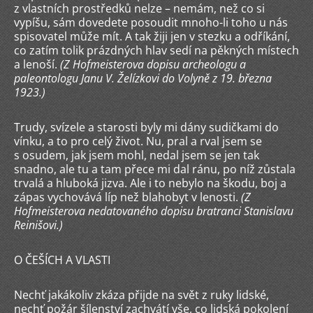
z vlastních prostředků nelze – nemám, než co si
vypíšu, sám dovedete posoudit mnoho-li toho u nás
spisovatel může mít. A tak žiji jen v stezku a odříkání,
co zatím tolik prázdných hlav sedí na pěkných místech
a lenoší.
(Z Hofmeisterova dopisu archeologu a
paleontologu Janu V. Želízkovi do Volyně z 19. března
1923.)
Trudy, svízele a starosti byly mi dány sudičkami do
vínku, a to pro celý život. Nu, pral a rval jsem se
s osudem, jak jsem mohl, nedal jsem se jen tak
snadno, ale tu a tam přece mi dal ránu, po níž zůstala
trvalá a hluboká jizva. Ale i to nebylo na škodu, boj a
zápas vychovává líp než blahobyt v lenosti.
(Z
Hofmeisterova nedatovaného dopisu bratranci Stanislavu
Reinišovi.)
O ČEŠÍCH A VLASTI
Nechť jakákoliv zkáza přijde na svět z ruky lidské,
nechť požár šílenství zachvátí vše, co lidská pokolení