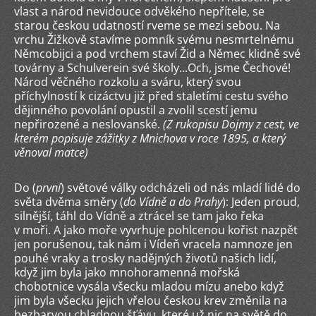
vlast a národ nevidouce odvěkého nepřítele, se
starou českou udatností rveme se mezi sebou. Na
vrchu Žižkově stavíme pomník svému nesmrtelnému
Němcobijci a pod vrchem staví Žid a Němec klidně své
továrny a Schulverein své školy...Och, jsme Čechové!
Národ věčného rozkolu a sváru, který svou
příchylností k cizáctvu již před staletími cestu svého
dějinného povolání opustil a zvolil scestí jemu
nepřirozené a neslovanské.
(Z rukopisu Dojmy z cest, ve
kterém popisuje zážitky z Mnichova v roce 1895, a který
věnoval matce)
Do (
první
) světové války odcházeli od nás mladí lidé do
světa dvěma směry (
do Vídně a do
Prahy
): Jeden proud,
silnější, táhl do Vídně a ztrácel se tam jako řeka
v moři. A jako moře vyvrhuje pohlcenou kořist nazpět
jen porušenou, tak nám i Vídeň vracela namnoze jen
pouhé vraky a trosky nadějných životů našich lidí,
když jim byla jako mnohoramenná mořská
chobotnice vysála všecku mladou mízu anebo když
jim byla všecku jejich vřelou českou krev změnila na
bezbarvou chladnou šťávu, které už nic na světě do