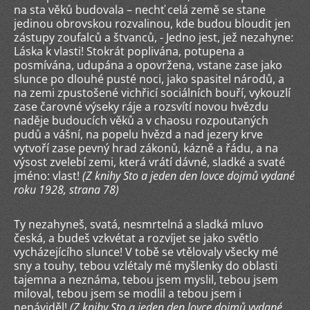
na sta věků budovala – nechť celá země se stane
jedinou obrovskou rozvalinou, kde budou bloudit jen
zástupy zoufalců a štvanců, - Jedno jest, jež nezahyne:
Láska k vlasti! Stokrát poplivána, potupena a
posmívána, udupána a opovržena, vstane zase jako
slunce po dlouhé pusté noci, jako spasitel národů, a
na zemi zpustošené vichřicí sociálních bouří, vykouzlí
zase čarovné výseky ráje a rozsvítí novou hvězdu
naděje budoucích věků a v chaosu rozpoutaných
pudů a vášní, na popelu hvězd a nad jezery krve
vytvoří zase pevný hrad zákonů, kázně a řádu, a na
výsost zvelebí zemi, která vrátí dávné, sladké a svaté
jméno: vlast!
(Z knihy Sto a jeden den lovce dojmů vydané
roku 1928, strana 78)
Ty nezahyneš, svatá, nesmrtelná a sladká mluvo
česká, a budeš vzkvétat a rozvíjet se jako světlo
vycházejícího slunce! V tobě se vtělovaly všecky mé
sny a touhy, tebou vzlétaly mé myšlenky do oblasti
tajemna a neznáma, tebou jsem myslil, tebou jsem
miloval, tebou jsem se modlil a tebou jsem i
nenáviděl!
(Z knihy Sto a jeden den lovce dojmů vydané