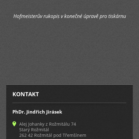
Hofmeisterův rukopis v konečné úpravě pro tiskárnu
KONTAKT
PhDr. Jindřich Jirásek
Alej Johanky z Rožmitálu 74
Starý Rožmitál
262 42 Rožmitál pod Třemšínem