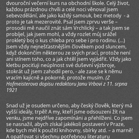
dvouroční večerní kurs na obchodní škole. Celý život,
každou prázdnou chvíli a celé noci věnoval jsem
sebevzdělání, ale jako každý samouk, bez metody - a
proto je tak mezerovité. Psal jsem zprvu verše –
prosodii mě naučil znát sám Vrchlický – a tak jsem se
probíjel, jak jsem mohl, a vždy rozlet můj srážel
prokletý boj o kus chleba pro sebe i pro rodinu. (...)
Jsem vždy nejnešťastnějším člověkem pod sluncem,
když dokončím některou ze svých prací, protože není
ani stínem toho, co a jak chtěl jsem vyjádřit. Vždy jako
kletbu pociťuji neúplnost své duševní výzbroje,
stokrát už jsem zahodil pero, - ale zase se k němu
vracím kajícně a pokorně, protože musím.
(Z
Hofmeisterova dopisu redaktoru Janu Vrbovi z 11. srpna
1921
Snad už je osudem určeno, aby český člověk, který má
vyšší ideály, trpěl! A my, kteří jsme odsouzeni žít na
venku, jsme nejdříve zapomínáni a přehlíženi. Co jsem
se nasnažil, abych získal jakékoli postavení v Praze,
kde bych měl k použití knihovny, sbírky atd. – a marně!
A opatřovat si všechnu potřebnou literaturu