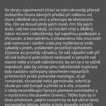
Ve skrytu zapomenutí ztrácí se nám obrovský přerod
duševního života dávných předků při odklonu od
staré zděděné víry otců a přestupu ke křesťanství.
Vše, čím se dosud plnily jejich mysli, čím žily jejich
duše, celý ten starobylý, za tisíciletí vžitý a děděný
názor mravní i náboženský, byl najednou podkopán a
zhroucen, a bezradnému a zmatenému lidu vnucován
pak namnoze i násilím zcela jiný myšlenkový směr,
vykvetlý v jiném, vzdáleném prostředí východním.
Zůstane asi provždy záhadou, že náš západní svět při
vší své kulturní pokročilosti nedovedl si vytvořit své
vlastní velké a trvalé náboženství, ba ani se o to vážně
nepokusil. Jako by zdroje jeho náboženské inspirace
byly nadobro vyčerpány vytvořením nejstarších
primitivních prvků pohanské mytologie, ať už
románské, slovanské nebo germánské, odvrhl je
všude po celé Evropě a přimkl se k víře, zrozené
v nikdy neumdlévající fantazii plemene semitského a
v mysticismu hloubavého Orientu. Těžko bylo by si
dnes představit, jakými cestami by se byl ubíral vývoj
evropského lidstva, kdyby si bylo dovedlo vytvořit