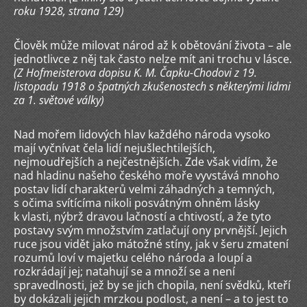
roku 1928, strana 129)
Člověk může milovat národ až k obětování života – ale
jednotlivce z něj tak často nelze mít ani trochu v lásce.
(Z Hofmeisterova dopisu K. M. Čapku-Chodovi z 19.
listopadu 1918 o špatných zkušenostech s některými lidmi
za 1. světové války)
Nad mořem lidových hlav každého národa vysoko
mají vyčnívat čela lidí nejušlechtilejších,
nejmoudřejších a nejčestnějších. Zde však vidím, že
nad hladinu našeho českého moře vyvstává mnoho
postav lidí charakterů velmi záhadných a temných,
s očima svítícíma nikoli posvátným ohněm lásky
k vlasti, nýbrž dravou lačností a chtivostí, a že tyto
postavy svým množstvím zatlačují ony prvnější. Jejich
ruce jsou vidět jako mátožné stíny, jak v šeru zmatení
rozumů loví v majetku celého národa a loupí a
rozkrádají jej; natahují se a množí se a není
spravedlnosti, jež by se jich chopila, není svědků, kteří
by dokázali jejich mrzkou podlost, a není – a to jest to