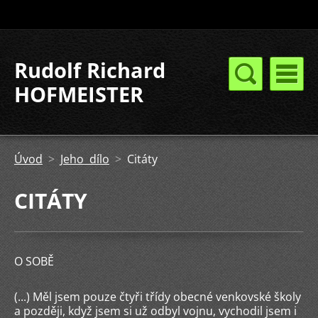
Rudolf Richard
HOFMEISTER
Úvod
>
Jeho dílo
>
Citáty
CITÁTY
O SOBĚ
(...) Měl jsem pouze čtyři třídy obecné venkovské školy
a později, když jsem si už odbyl vojnu, vychodil jsem i