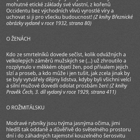
mohutné etické základy své vlastní, z kořenů
Occidentu bez východních vlivů vyrostlé víry a
uchovat si ji pro všecku budoucnost!
(Z knihy Březnické
obrázky vydané v roce 1932, strana 80)
O ŽENÁCH
Kdo ze smrtelníků dovede sečíst, kolik odvážných a
velkolepých záměrů mužských se (...) už zhroutilo a
rozplynulo v měkkém objetí žen, pod přívalem jejich
slzí a proseb, a kdo může i jen tušit, jak zcela jinak by
se byly vytvářely dějiny lidstva, kdyby byli všichni velcí
a silní mužové dovedli odolat prosbám žen!
(Z knihy
Pravěk Čech, 3. díl vydaný v roce 1929, strana 411)
O ROŽMITÁLSKU
Modravé rybníky jsou tvýma jasnýma očima, jimi
hledíš tak oddaně a důvěřivě do světelného prostoru
dní i do záhadných tajemství kouzelného šerosvitu