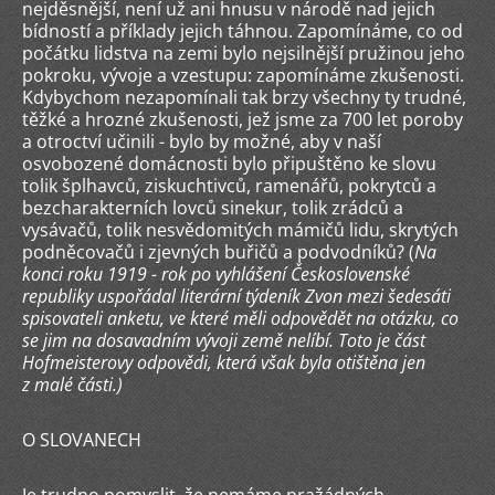
nejděsnější, není už ani hnusu v národě nad jejich
bídností a příklady jejich táhnou. Zapomínáme, co od
počátku lidstva na zemi bylo nejsilnější pružinou jeho
pokroku, vývoje a vzestupu: zapomínáme zkušenosti.
Kdybychom nezapomínali tak brzy všechny ty trudné,
těžké a hrozné zkušenosti, jež jsme za 700 let poroby
a otroctví učinili - bylo by možné, aby v naší
osvobozené domácnosti bylo připuštěno ke slovu
tolik šplhavců, ziskuchtivců, ramenářů, pokrytců a
bezcharakterních lovců sinekur, tolik zrádců a
vysávačů, tolik nesvědomitých mámičů lidu, skrytých
podněcovačů i zjevných buřičů a podvodníků? (
Na
konci roku 1919 - rok po vyhlášení Československé
republiky uspořádal literární týdeník Zvon mezi šedesáti
spisovateli anketu, ve které měli odpovědět na otázku, co
se jim na dosavadním vývoji země nelíbí. Toto je část
Hofmeisterovy odpovědi, která však byla otištěna jen
z malé části.)
O SLOVANECH