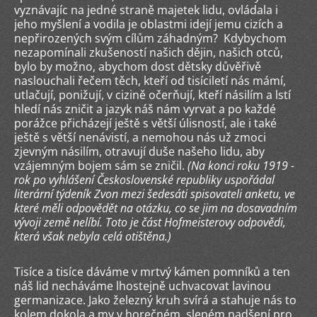
vyznávajíc na jedné straně majetek lidu, ovládala i
jeho myšlení a vodila je oblastmi idejí jemu cizích a
nepřirozených svým cílům záhadným? Kdybychom
nezapomínali zkušeností našich dějin, našich otců,
bylo by možno, abychom dost dětsky důvěřivě
naslouchali řečem těch, kteří od tisíciletí nás mámí,
utlačují, ponižují, v cizině očerňují, kteří násilím a lstí
hledí nás zničit a jazyk náš nám vyrvat a po každé
porážce přicházejí ještě s větší úlisností, ale i také
ještě s větší nenávistí, a nemohou nás už zmoci
zjevným násilím, otravují duše našeho lidu, aby
vzájemným bojem sám se zničil.
(Na konci roku 1919 -
rok po vyhlášení Československé republiky uspořádal
literární týdeník Zvon mezi šedesáti spisovateli anketu, ve
které měli odpovědět na otázku, co se jim na dosavadním
vývoji země nelíbí. Toto je část Hofmeisterovy odpovědi,
která však nebyla celá otištěna.)
Tisíce a tisíce dáváme v mrtvý kámen pomníků a ten
náš lid necháváme lhostejně uchvacovat lavinou
germanizace. Jako železný kruh svírá a stahuje nás to
kolem dokola a my v horečném, slepém nadšení pro