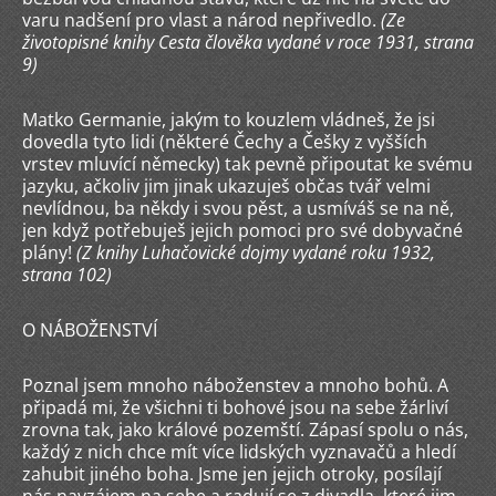
varu nadšení pro vlast a národ nepřivedlo.
(Ze
životopisné knihy Cesta člověka vydané v roce 1931, strana
9)
Matko Germanie, jakým to kouzlem vládneš, že jsi
dovedla tyto lidi (některé Čechy a Češky z vyšších
vrstev mluvící německy) tak pevně připoutat ke svému
jazyku, ačkoliv jim jinak ukazuješ občas tvář velmi
nevlídnou, ba někdy i svou pěst, a usmíváš se na ně,
jen když potřebuješ jejich pomoci pro své dobyvačné
plány!
(Z knihy Luhačovické dojmy vydané roku 1932,
strana 102)
O NÁBOŽENSTVÍ
Poznal jsem mnoho náboženstev a mnoho bohů. A
připadá mi, že všichni ti bohové jsou na sebe žárliví
zrovna tak, jako králové pozemští. Zápasí spolu o nás,
každý z nich chce mít více lidských vyznavačů a hledí
zahubit jiného boha. Jsme jen jejich otroky, posílají