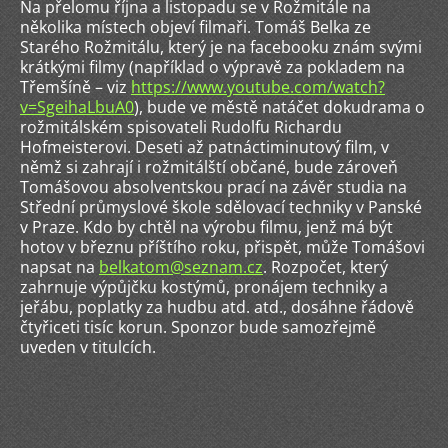
Na přelomu října a listopadu se v Rožmitále na
několika místech objeví filmaři. Tomáš Belka ze
Starého Rožmitálu, který je na facebooku znám svými
krátkými filmy (například o výpravě za pokladem na
Třemšíně – viz
https://www.youtube.com/watch?
v=SgeihaLbuA0
), bude ve městě natáčet dokudrama o
rožmitálském spisovateli Rudolfu Richardu
Hofmeisterovi. Deseti až patnáctiminutový film, v
němž si zahrají i rožmitálští občané, bude zároveň
Tomášovou absolventskou prací na závěr studia na
Střední průmyslové škole sdělovací techniky v Panské
v Praze. Kdo by chtěl na výrobu filmu, jenž má být
hotov v březnu příštího roku, přispět, může Tomášovi
napsat na
belkatom@seznam.cz
. Rozpočet, který
zahrnuje výpůjčku kostýmů, pronájem techniky a
jeřábu, poplatky za hudbu atd. atd., dosáhne řádově
čtyřiceti tisíc korun. Sponzor bude samozřejmě
uveden v titulcích.