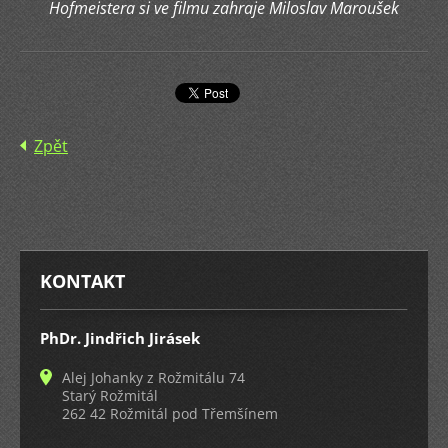
Hofmeistera si ve filmu zahraje Miloslav Maroušek
Zpět
KONTAKT
PhDr. Jindřich Jirásek
Alej Johanky z Rožmitálu 74
Starý Rožmitál
262 42 Rožmitál pod Třemšínem