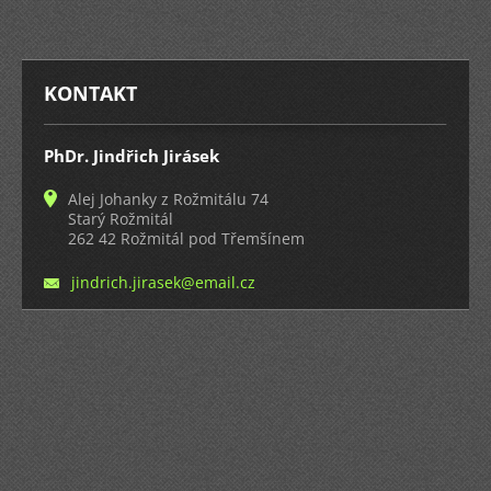
KONTAKT
PhDr. Jindřich Jirásek
Alej Johanky z Rožmitálu 74
Starý Rožmitál
262 42 Rožmitál pod Třemšínem
jindrich
.jirasek
@email.c
z