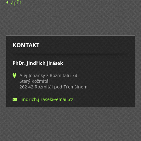
Zpět
KONTAKT
PhDr. Jindřich Jirásek
Alej Johanky z Rožmitálu 74
Starý Rožmitál
262 42 Rožmitál pod Třemšínem
jindrich
.jirasek
@email.c
z