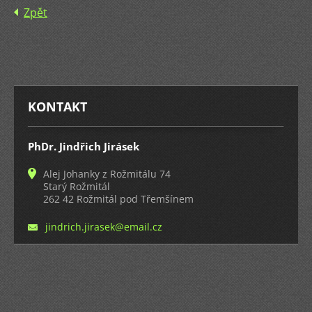
Zpět
KONTAKT
PhDr. Jindřich Jirásek
Alej Johanky z Rožmitálu 74
Starý Rožmitál
262 42 Rožmitál pod Třemšínem
jindrich
.jirasek
@email.c
z