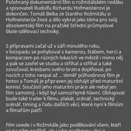
Polohraný dokumentární film o rožmitálském rodáku
a spisovateli Rudolfu Richardu Hofmeisterovi je
dokončen. Tomáš Belka ze Starého Rožmitálu si
Hofmeisterův život a dílo vybral jako téma pro svůj
absolventský film na pražské Střední průmyslové
škole sdělovací techniky.
S přípravami začal už v září minulého roku,
v listopadu se pohyboval s kamerou, štábem, herci a
komparzem po různých lokacích ve městě i mimo něj
a pak se zavřel ve studiu a stříhal a stříhal a také
ozvučoval, kresbami svého bratra doplňoval, po
nocích z toho nespal až ... téměř půlhodinový film je
hotov a Tomáš je připraven jej obhájit před maturitní
komisí. Součástí jeho maturitní práce ale nebyl jen
film samotný, i když byl samozřejmě hlavní. Obhajovat
bude také trailer k filmu, plakát, scénář, technický
scénář, timing a řadu dalších věcí, které nyní k filmům
a filmařům patří.
Film uvede i v Rožmitále jako poděkování všem, kteří
se na něm podíleli, ale i jako osvětovou akci o